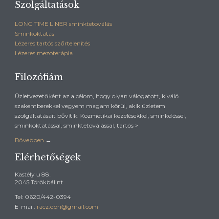
Szolgáltatások
LONG TIME LINER sminktetoválás
Sminkoktatás
Lézeres tartós szőrtelenítés
Lézeres mezoterápia
Filozófiám
Üzletvezetőként az a célom, hogy olyan válogatott, kiváló
szakemberekkel vegyem magam körül, akik üzletem
szolgáltatásait bővítik. Kozmetikai kezelésekkel, sminkeléssel,
sminkoktatással, sminktetoválással, tartós >
Bővebben
→
Elérhetőségek
Kastély u 88.
2045 Törökbálint
Tel: 0620/442-0394
E-mail:
racz.dori@gmail.com