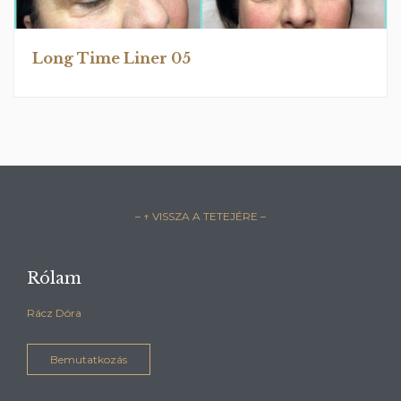
Long Time Liner 05
– ↑ VISSZA A TETEJÉRE –
Rólam
Rácz Dóra
Bemutatkozás