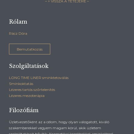
– ↑ VISSZA A TETEJÉRE –
Rólam
Rácz Dóra
Bemutatkozás
Szolgáltatások
LONG TIME LINER sminktetoválás
Sminkoktatás
Lézeres tartós szőrtelenítés
Lézeres mezoterápia
Filozófiám
Üzletvezetőként az a célom, hogy olyan válogatott, kiváló
szakemberekkel vegyem magam körül, akik üzletem
szolgáltatásait bővítik. Kozmetikai kezelésekkel, sminkeléssel,