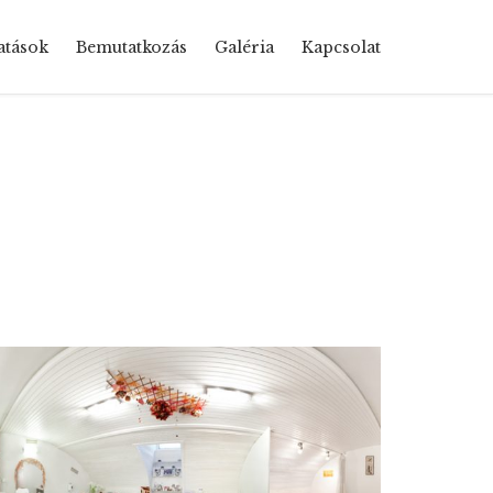
Skip
atások
Bemutatkozás
Galéria
Kapcsolat
to
content