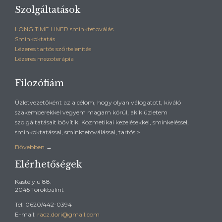
Szolgáltatások
LONG TIME LINER sminktetoválás
Sminkoktatás
Lézeres tartós szőrtelenítés
Lézeres mezoterápia
Filozófiám
Üzletvezetőként az a célom, hogy olyan válogatott, kiváló
szakemberekkel vegyem magam körül, akik üzletem
szolgáltatásait bővítik. Kozmetikai kezelésekkel, sminkeléssel,
sminkoktatással, sminktetoválással, tartós >
Bővebben
→
Elérhetőségek
Kastély u 88.
2045 Törökbálint
Tel: 0620/442-0394
E-mail:
racz.dori@gmail.com