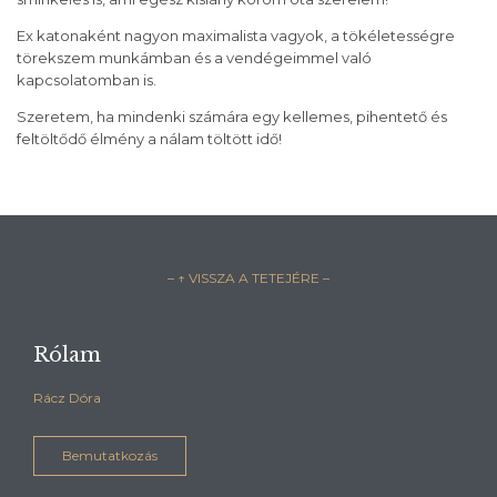
Ex katonaként nagyon maximalista vagyok, a tökéletességre
törekszem munkámban és a vendégeimmel való
kapcsolatomban is.
Szeretem, ha mindenki számára egy kellemes, pihentető és
feltöltődő élmény a nálam töltött idő!
– ↑ VISSZA A TETEJÉRE –
Rólam
Rácz Dóra
Bemutatkozás