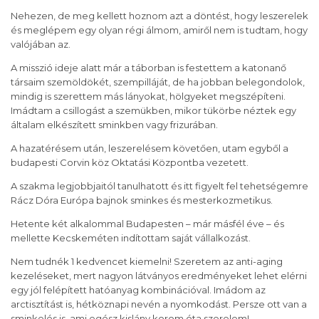
Nehezen, de meg kellett hoznom azt a döntést, hogy leszerelek
és meglépem egy olyan régi álmom, amiről nem is tudtam, hogy
valójában az.
A misszió ideje alatt már a táborban is festettem a katonanő
társaim szemöldökét, szempilláját, de ha jobban belegondolok,
mindig is szerettem más lányokat, hölgyeket megszépíteni.
Imádtam a csillogást a szemükben, mikor tükörbe néztek egy
általam elkészített sminkben vagy frizurában.
A hazatérésem után, leszerelésem követően, utam egyből a
budapesti Corvin köz Oktatási Központba vezetett.
A szakma legjobbjaitól tanulhatott és itt figyelt fel tehetségemre
Rácz Dóra Európa bajnok sminkes és mesterkozmetikus.
Hetente két alkalommal Budapesten – már másfél éve – és
mellette Kecskeméten indítottam saját vállalkozást.
Nem tudnék 1 kedvencet kiemelni! Szeretem az anti-aging
kezeléseket, mert nagyon látványos eredményeket lehet elérni
egy jól felépített hatóanyag kombinációval. Imádom az
arctisztítást is, hétköznapi nevén a nyomkodást. Persze ott van a
sminkelés is, ami egész kislány korom óta szerelem!