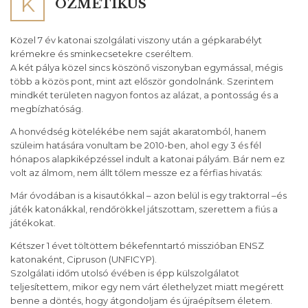
K
OZMETIKUS
Közel 7 év katonai szolgálati viszony után a gépkarabélyt
krémekre és sminkecsetekre cseréltem.
A két pálya közel sincs köszönő viszonyban egymással, mégis
több a közös pont, mint azt először gondolnánk. Szerintem
mindkét területen nagyon fontos az alázat, a pontosság és a
megbízhatóság.
A honvédség kötelékébe nem saját akaratomból, hanem
szüleim hatására vonultam be 2010-ben, ahol egy 3 és fél
hónapos alapkiképzéssel indult a katonai pályám. Bár nem ez
volt az álmom, nem állt tőlem messze ez a férfias hivatás:
Már óvodában is a kisautókkal – azon belül is egy traktorral –és
játék katonákkal, rendőrökkel játszottam, szerettem a fiús a
játékokat.
Kétszer 1 évet töltöttem békefenntartó misszióban ENSZ
katonaként, Cipruson (UNFICYP).
Szolgálati időm utolsó évében is épp külszolgálatot
teljesítettem, mikor egy nem várt élethelyzet miatt megérett
benne a döntés, hogy átgondoljam és újraépítsem életem.